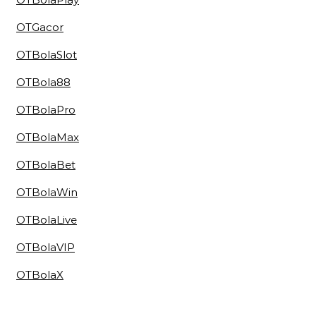
OTGacor
OTBolaSlot
OTBola88
OTBolaPro
OTBolaMax
OTBolaBet
OTBolaWin
OTBolaLive
OTBolaVIP
OTBolaX