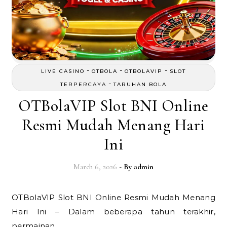
-
-
-
LIVE CASINO
OTBOLA
OTBOLAVIP
SLOT
-
TERPERCAYA
TARUHAN BOLA
OTBolaVIP Slot BNI Online
Resmi Mudah Menang Hari
Ini
March 6, 2026
- By
admin
OTBolaVIP Slot BNI Online Resmi Mudah Menang
Hari Ini – Dalam beberapa tahun terakhir,
permainan…